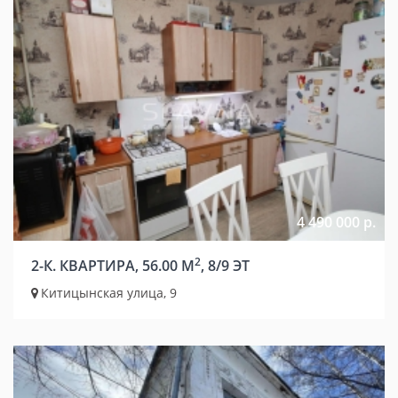
4 490 000 р.
2
2-К. КВАРТИРА, 56.00 М
, 8/9 ЭТ
Китицынская улица, 9