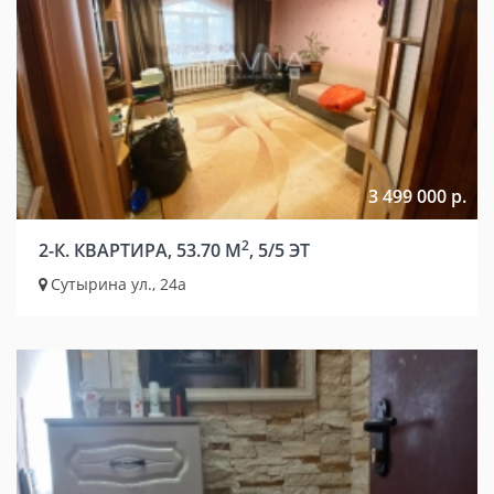
3 499 000 р.
2
2-К. КВАРТИРА, 53.70 М
, 5/5 ЭТ
Сутырина ул., 24а