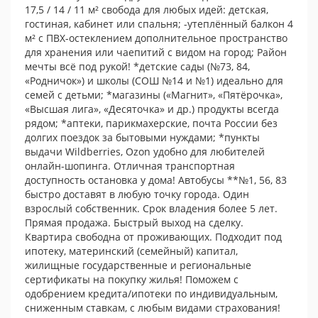
17,5 / 14 / 11 м² свобода для любых идей: детская,
гостиная, кабинет или спальня; -утеплённый балкон 4
м² с ПВХ-остеклением дополнительное пространство
для хранения или чаепитий с видом на город; Район
мечты всё под рукой! *детские сады (№73, 84,
«Родничок») и школы (СОШ №14 и №1) идеально для
семей с детьми; *магазины («Магнит», «Пятёрочка»,
«Высшая лига», «Десяточка» и др.) продукты всегда
рядом; *аптеки, парикмахерские, почта России без
долгих поездок за бытовыми нуждами; *пункты
выдачи Wildberries, Ozon удобно для любителей
онлайн-шопинга. Отличная транспортная
доступность остановка у дома! Автобусы **№1, 56, 83
быстро доставят в любую точку города. Один
взрослый собственник. Срок владения более 5 лет.
Прямая продажа. Быстрый выход на сделку.
Квартира свободна от проживающих. Подходит под
ипотеку, материнский (семейный) капитал,
жилищные государственные и региональные
сертификаты на покупку жилья! Поможем с
одобрением кредита/ипотеки по индивидуальным,
сниженным ставкам, с любым видами страхования!