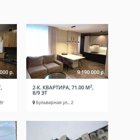
000 р.
9 190 000 р.
2
2
,
2-К. КВАРТИРА, 71.00 М
,
8/9 ЭТ
8г
Бульварная ул., 2