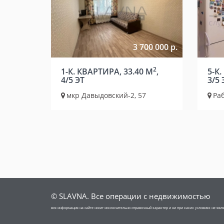
3 700 000 р.
2
1-К. КВАРТИРА, 33.40 М
,
5-К
4/5 ЭТ
3/5 
мкр Давыдовский-2, 57
Раб
© SLAVNA. Все операции с недвижимостью
вся информация на сайте носит исключительно справочный характер и ни при каких условиях не яв