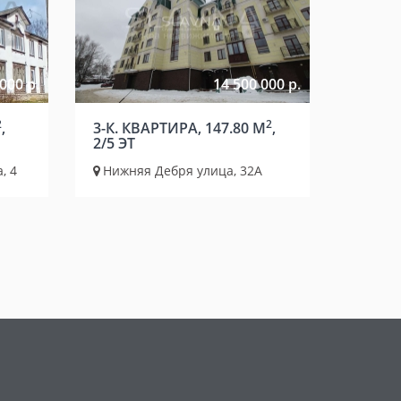
000 р.
14 500 000 р.
2
2
,
3-К. КВАРТИРА, 147.80 М
,
2/5 ЭТ
, 4
Нижняя Дебря улица, 32А