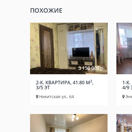
ПОХОЖИЕ
3 150 000 р.
2
2-К. КВАРТИРА, 41.80 М
,
1-К.
3/5 ЭТ
4/9 
Никитская ул., 64
Эне