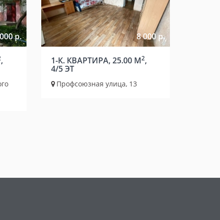
000 р.
8 000 р.
2
2
,
1-К. КВАРТИРА, 25.00 М
,
4/5 ЭТ
ого
Профсоюзная улица, 13