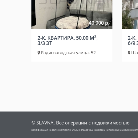
40 000 р.
2
2-К. КВАРТИРА, 50.00 М
,
2-К.
3/3 ЭТ
6/9 
Радиозаводская улица, 52
Шаг
© SLAVNA. Все операции с недвижимостью
вся информация на сайте носит исключительно справочный характер и ни при каких условиях не яв