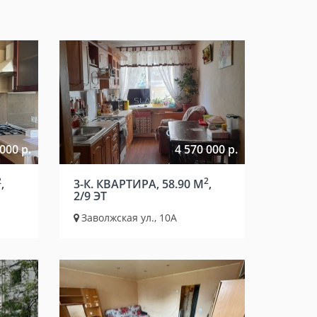
000 р.
4 570 000 р.
2
2
,
3-К. КВАРТИРА, 58.90 М
,
2/9 ЭТ
Заволжская ул., 10А