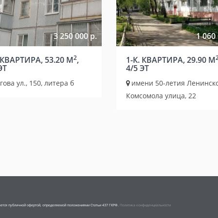
3 250 000 р.
1 060 
2
 КВАРТИРА, 53.20 М
,
1-К. КВАРТИРА, 29.90 М
ЭТ
4/5 ЭТ
ова ул., 150, литера б
имени 50-летия Ленинск
Комсомола улица, 22
ляется публичной офертой, определяемой положениями Статьи 437 ГКРФ.
Политика конфиденциальности