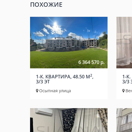
ПОХОЖИЕ
6 364 570 р.
2
1-К. КВАРТИРА, 48.50 М
,
1-К.
3/3 ЭТ
3/3 
Осыпная улица
Ве