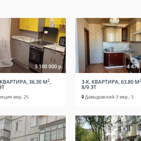
3 100 000 р.
4 470 
2
 КВАРТИРА, 36.30 М
,
3-К. КВАРТИРА, 63.80 М
ЭТ
8/9 ЭТ
неция мкр, 25
Давыдовский-3 мкр., 5