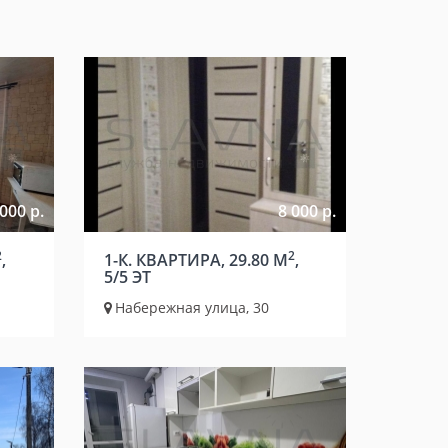
000 р.
8 000 р.
2
2
,
1-К. КВАРТИРА, 29.80 М
,
5/5 ЭТ
Набережная улица, 30