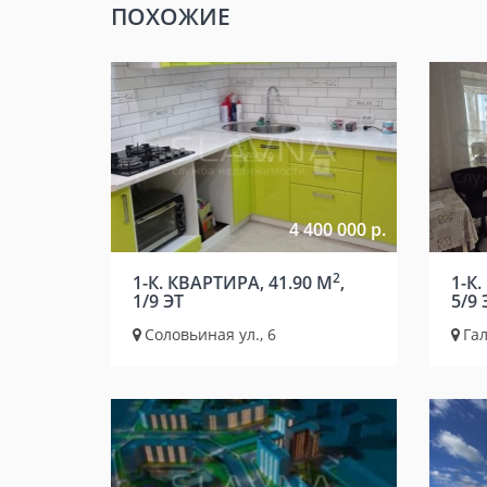
ПОХОЖИЕ
4 400 000 р.
2
1-К. КВАРТИРА, 41.90 М
,
1-К.
1/9 ЭТ
5/9 
Соловьиная ул., 6
Гал