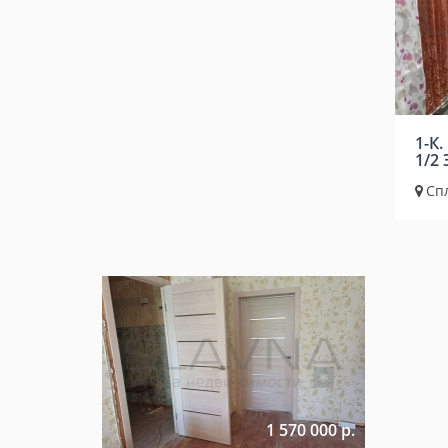
1-К.
1/2 
Сп
1 570 000 р.