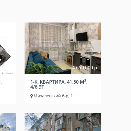
000 р.
4 650 000 р.
2
2
,
1-К. КВАРТИРА, 41.50 М
,
4/6 ЭТ
Михалевский б-р, 11