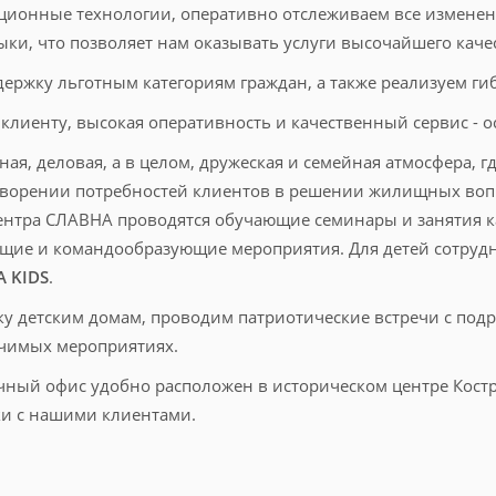
онные технологии, оперативно отслеживаем все изменени
и, что позволяет нам оказывать услуги высочайшего качес
ржку льготным категориям граждан, а также реализуем гибк
клиенту, высокая оперативность и качественный сервис -
я, деловая, а в целом, дружеская и семейная атмосфера, 
етворении потребностей клиентов в решении жилищных во
центра СЛАВНА проводятся обучающие семинары и занятия 
щие и командообразующие мероприятия. Для детей сотрудн
A KIDS
.
у детским домам, проводим патриотические встречи с под
ачимых мероприятиях.
ный офис удобно расположен в историческом центре Костр
ки с нашими клиентами.