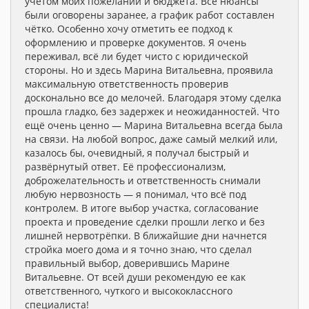
учётом моих пожеланий и бюджета. Все нюансы
были оговорены заранее, а график работ составлен
чётко. Особенно хочу отметить ее подход к
оформлению и проверке документов. Я очень
переживал, всё ли будет чисто с юридической
стороны. Но и здесь Марина Витальевна, проявила
максимальную ответственность проверив
досконально все до мелочей. Благодаря этому сделка
прошла гладко, без задержек и неожиданностей. Что
ещё очень ценно — Марина Витальевна всегда была
на связи. На любой вопрос, даже самый мелкий или,
казалось бы, очевидный, я получал быстрый и
развёрнутый ответ. Её профессионализм,
доброжелательность и ответственность снимали
любую нервозность — я понимал, что всё под
контролем. В итоге выбор участка, согласование
проекта и проведение сделки прошли легко и без
лишней нервотрёпки. В ближайшие дни начнется
стройка моего дома и я точно знаю, что сделал
правильный выбор, доверившись Марине
Витальевне. От всей души рекомендую ее как
ответственного, чуткого и высококлассного
специалиста!