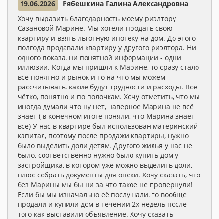
19.06.2026
Рябешкина Галина Александровна
Хочу выразить благодарность моему риэлтору
Сазановой Марине. Мы хотели продать свою
квартиру и взять льготную ипотеку на дом. До этого
полгода продавали квартиру у другого риэлтора. Ни
одного показа, ни понятной информации - одни
иллюзии. Когда мы пришли к Марине, то сразу стало
все понятно и рынок и то на что мы можем
рассчитывать, какие будут трудности и расходы. Всё
чётко, понятно и по полочкам. Хочу отметить, что мы
иногда думали что ну нет, наверное Марина не всё
знает ( в конечном итоге поняли, что Марина знает
всё) У нас в квартире был использован материнский
капитал, поэтому после продажи квартиры, нужно
было выделить доли детям. Другого жилья у нас не
было, соответственно нужно было купить дом у
застройщика, в котором уже можно выделить доли,
плюс собрать документы для опеки. Хочу сказать, что
без Марины мы бы ни за что такое не провернули!
Если бы мы изначально её послушали, то вообще
продали и купили дом в течении 2х недель после
того как выставили объявление. Хочу сказать