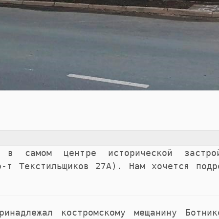
 в самом центре исторической застр
р-т Текстильщиков 27А).
Нам хочется подр
ринадлежал костромскому мещанину Ботник