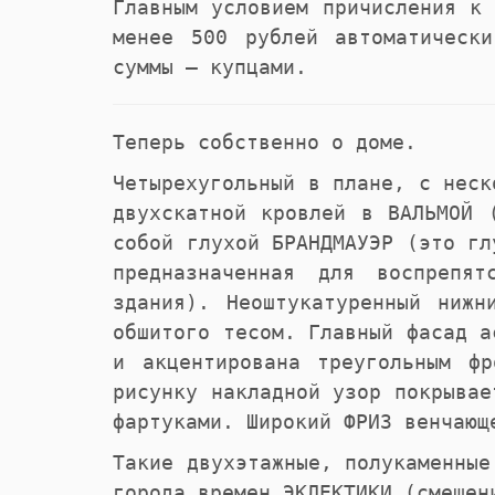
Главным условием причисления к
менее 500 рублей автоматическ
суммы – купцами.
Теперь собственно о доме.
Четырехугольный в плане, с неск
двухскатной кровлей в ВАЛЬМОЙ 
собой глухой БРАНДМАУЭР (это гл
предназначенная для воспрепя
здания). Неоштукатуренный нижн
обшитого тесом. Главный фасад а
и акцентирована треугольным фр
рисунку накладной узор покрывае
фартуками. Широкий ФРИЗ венчающ
Такие двухэтажные, полукаменные
города времен ЭКЛЕКТИКИ (смешен