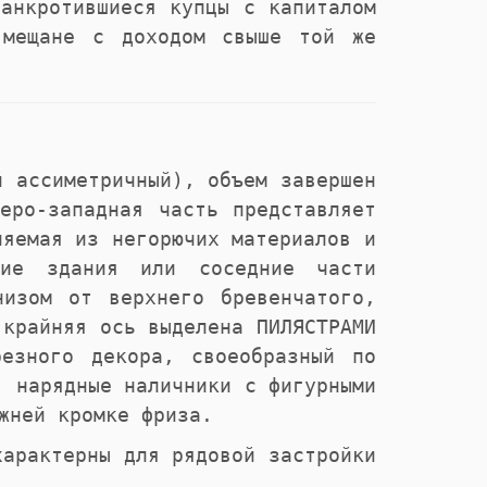
анкротившиеся купцы с капиталом
 мещане с доходом свыше той же
й ассиметричный), объем завершен
еро-западная часть представляет
няемая из негорючих материалов и
гие здания или соседние части
низом от верхнего бревенчатого,
 крайняя ось выделена ПИЛЯСТРАМИ
резного декора, своеобразный по
, нарядные наличники с фигурными
жней кромке фриза.
характерны для рядовой застройки