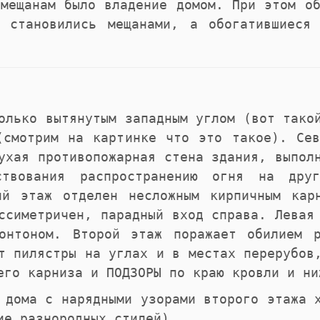
 мещанам было владение домом. При этом об
и становились мещанами, а обогатившиеся
олько вытянутым западным углом (вот тако
(смотрим на картинке что это такое). Сев
ухая противопожарная стена здания, выпол
тствования распространению огня на дру
ий этаж отделен несложным кирпичным кар
ссиметричен, парадный вход справа. Левая
онтоном. Второй этаж поражает обилием 
т пилястры на углах и в местах перерубов
его карниза и ПОДЗОРЫ по краю кровли и ни
 дома с нарядными узорами второго этажа 
ие разнородных стилей).