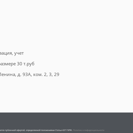
ация, учет
азмере 30 т.руб
енина, д. 93А, ком. 2, 3, 29
ляется публичной офертой, определяемой положениями Статьи 437 ГКРФ.
Политика конфиденциальности