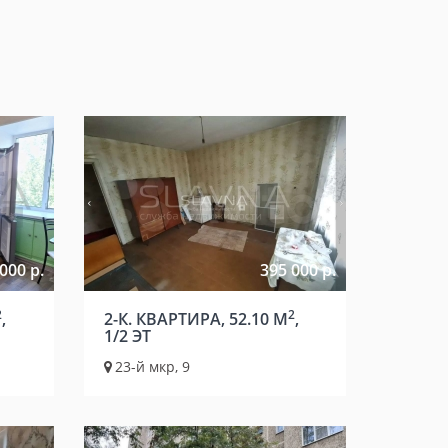
000 р.
395 000 р.
2
2
,
2-К. КВАРТИРА, 52.10 М
,
1/2 ЭТ
23-й мкр, 9