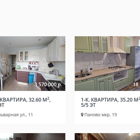
3 570 000 р.
18 
2
 КВАРТИРА, 32.60 М
,
1-К. КВАРТИРА, 35.20 М
ЭТ
5/5 ЭТ
ьварная ул., 11
Паново мкр, 19