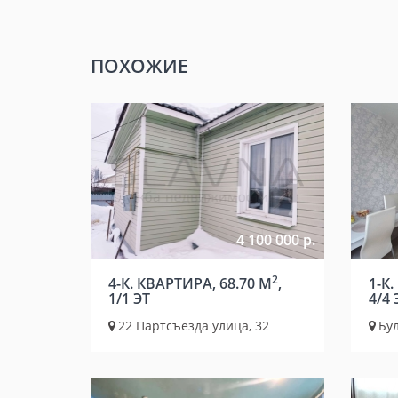
ПОХОЖИЕ
4 100 000 р.
2
4-К. КВАРТИРА, 68.70 М
,
1-К.
1/1 ЭТ
4/4 
22 Партсъезда улица, 32
Бул