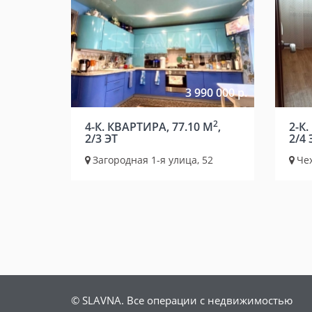
3 990 000 р.
2
4-К. КВАРТИРА, 77.10 М
,
2-К.
2/3 ЭТ
2/4 
Загородная 1-я улица, 52
Чех
© SLAVNA. Все операции с недвижимостью