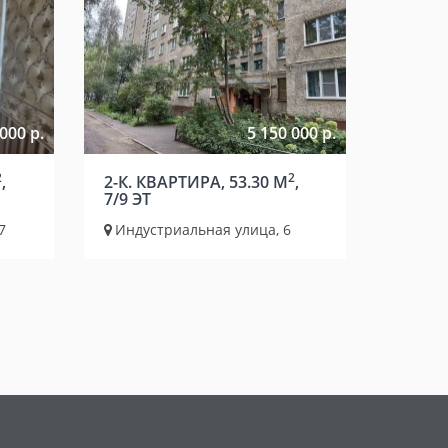
000 р.
5 150 000 р.
2
2
,
2-К. КВАРТИРА, 53.30 М
,
7/9 ЭТ
7
Индустриальная улица, 6